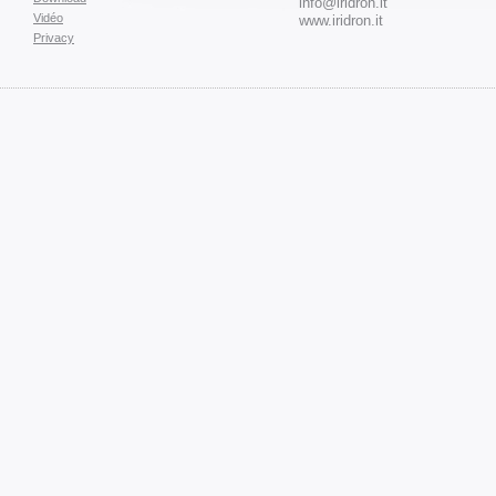
info@iridron.it
Vidéo
www.iridron.it
Privacy