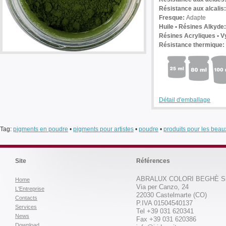
Résistance aux alcalis:
Fresque:
Adapte
Huile • Résines Alkyde:
Résines Acryliques • Vy
Résistance thermique:
Détail d'emballage
Tag:
pigments en poudre
•
pigments pour artistes
•
poudre
•
produits pour les beau
Site
Références
ABRALUX COLORI BEGHÈ Sr
Home
Via per Canzo, 24
L'Entreprise
22030 Castelmarte (CO)
Contacts
P.IVA 01504540137
Services
Tel +39 031 620341
News
Fax +39 031 620386
Download