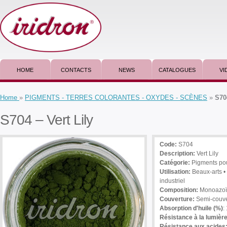
HOME
CONTACTS
NEWS
CATALOGUES
VI
Home
»
PIGMENTS - TERRES COLORANTES - OXYDES - SCÈNES
»
S704
S704 – Vert Lily
Code:
S704
Description
:
Vert Lily
Catégorie:
Pigments po
Utilisation
:
Beaux-arts •
industriel
Composition:
Monoazoïq
Couverture:
Semi-couve
Absorption d'huile (%)
:
Résistance à la lumière
Résistance aux acides