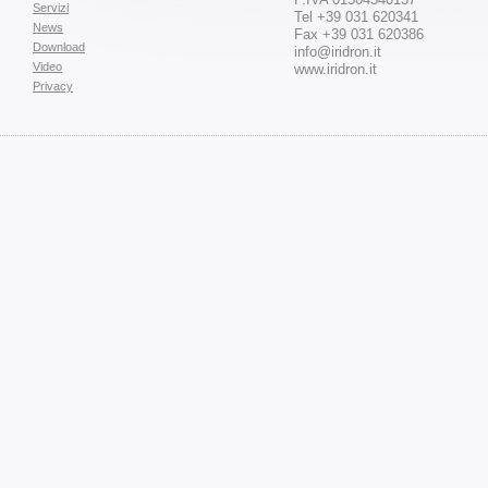
Servizi
Tel +39 031 620341
News
Fax +39 031 620386
Download
info@iridron.it
Video
www.iridron.it
Privacy