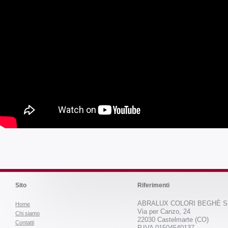
Sito
Riferimenti
ABRALUX COLORI BEGHÈ Sr
Home
Via per Canzo, 24
Chi siamo
22030 Castelmarte (CO)
Contatti
P.IVA 01504540137