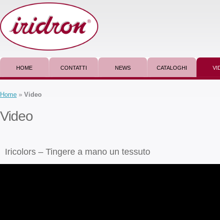
HOME
CONTATTI
NEWS
CATALOGHI
VI
Home
»
Video
Video
Iricolors – Tingere a mano un tessuto