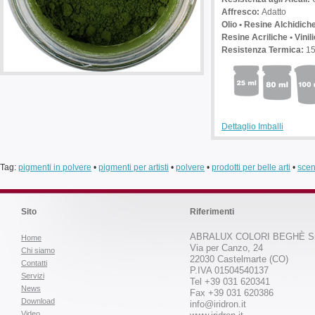
Affresco:
Adatto
Olio • Resine Alchidich
Resine Acriliche • Vinil
Resistenza Termica:
1
Dettaglio Imballi
Tag:
pigmenti in polvere
•
pigmenti per artisti
•
polvere
•
prodotti per belle arti
•
scen
Sito
Riferimenti
ABRALUX COLORI BEGHÈ Sr
Home
Via per Canzo, 24
Chi siamo
22030 Castelmarte (CO)
Contatti
P.IVA 01504540137
Servizi
Tel +39 031 620341
News
Fax +39 031 620386
Download
info@iridron.it
Video