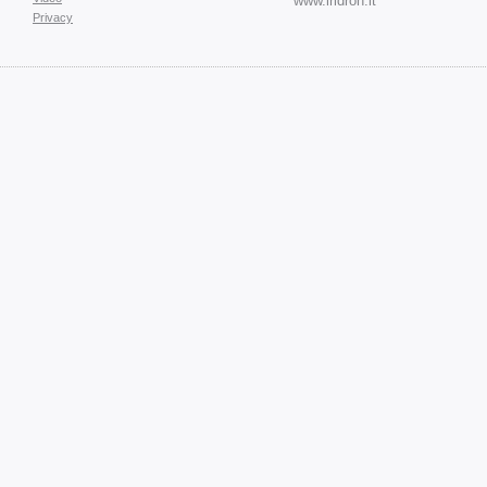
www.iridron.it
Privacy