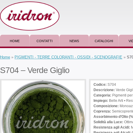
HOME
CONTATTI
NEWS
CATALOGHI
VI
Home
»
PIGMENTI - TERRE COLORANTI - OSSIDI - SCENOGRAFIE
»
S70
S704 – Verde Giglio
Codice:
S704
Descrizione
:
Verde Gigl
Categoria:
Pigmenti per
Impiego
:
Belle Arti • Res
Composizione:
Monoazo
Coprenza:
Semicoprent
Assorbimento d’Olio (%
Solidità alla Luce:
Ottim
Resistenza agli Acidi:
M
Resistenza agli Alcali:
O