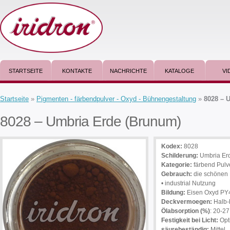
STARTSEITE
KONTAKTE
NACHRICHTE
KATALOGE
VI
Startseite
»
Pigmenten - färbendpulver - Oxyd - Bühnengestaltung
»
8028 – 
8028 – Umbria Erde (Brunum)
Kodex:
8028
Schilderung
:
Umbria Er
Kategorie:
färbend Pulv
Gebrauch
:
die schönen K
• industrial Nutzung
Bildung:
Eisen Oxyd PY
Deckvermoegen:
Halb-
Ölabsorption (%)
: 20-27
Festigkeit bei Licht:
Opt
säurebeständig:
Mittel