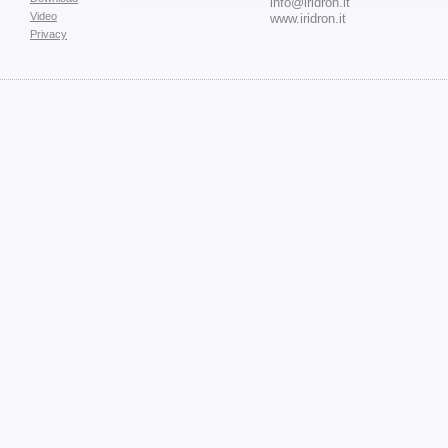
info@iridron.it
Video
www.iridron.it
Privacy