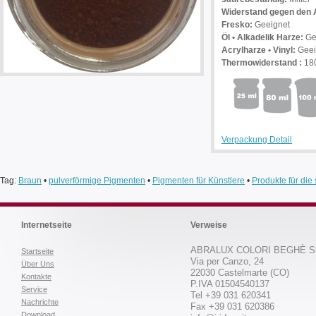
Widerstand gegen den A
Fresko:
Geeignet
Öl • Alkadelik Harze:
Ge
Acrylharze • Vinyl:
Geei
Thermowiderstand :
18
Verpackung Detail
Tag:
Braun
•
pulverförmige Pigmenten
•
Pigmenten für Künstlere
•
Produkte für di
Internetseite
Verweise
ABRALUX COLORI BEGHÈ Sr
Startseite
Via per Canzo, 24
Über Uns
22030 Castelmarte (CO)
Kontakte
P.IVA 01504540137
Service
Tel +39 031 620341
Nachrichte
Fax +39 031 620386
Download