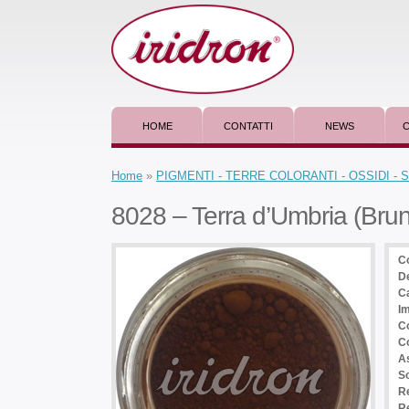
HOME
CONTATTI
NEWS
C
Home
»
PIGMENTI - TERRE COLORANTI - OSSIDI -
8028 – Terra d’Umbria (Bru
C
D
Ca
I
C
C
As
So
Re
Re