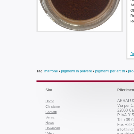
A
Ol
Re
R
De
Tag:
marrone
•
pigmenti in polvere
•
pigmenti per artisti
•
prod
Sito
Riferimen
ABRALUX
Home
Via per C
Chi siamo
22030 Ca
Contatti
P.IVA 01
Servizi
Tel +39 
News
Fax +39 
Download
info@iridr
Video