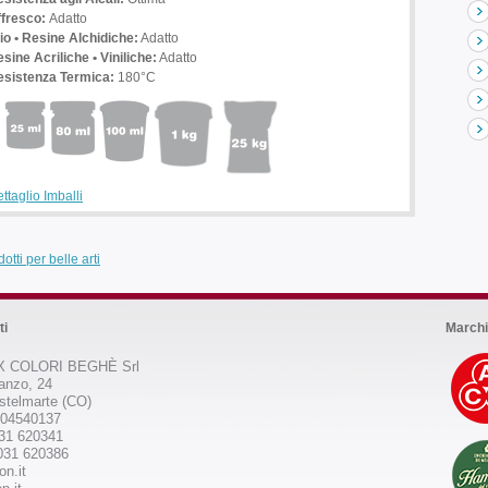
ffresco:
Adatto
io • Resine Alchidiche:
Adatto
sine Acriliche • Viniliche:
Adatto
esistenza Termica:
180°C
ttaglio Imballi
otti per belle arti
ti
Marchi
 COLORI BEGHÈ Srl
anzo, 24
stelmarte (CO)
504540137
031 620341
031 620386
on.it