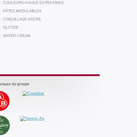
COULEURS A HUILE EXTRA-FINES
PÂTES MODULABLES
COQUILLAGE NACRE
GLITTER
Les
marques
WATER CREAM
du
groupe
rques du groupe