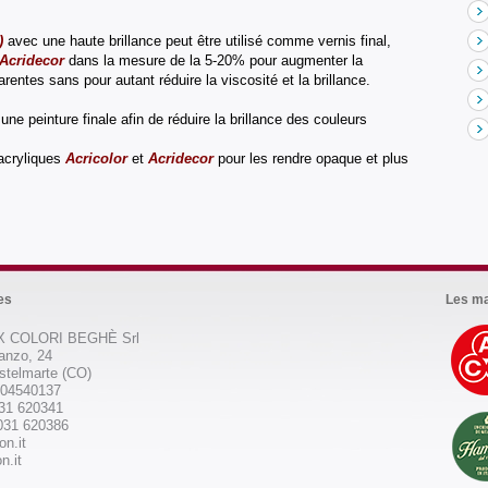
)
avec une haute brillance peut être utilisé comme vernis final,
Acridecor
dans la mesure de la 5-20% pour augmenter la
rentes sans pour autant réduire la viscosité et la brillance.
une peinture finale afin de réduire la brillance des couleurs
acryliques
Acricolor
et
Acridecor
pour les rendre opaque et plus
.
es
Les ma
 COLORI BEGHÈ Srl
anzo, 24
stelmarte (CO)
504540137
031 620341
031 620386
on.it
n.it