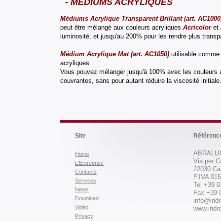
- MÉDIUMS ACRYLIQUES
Médiums Acrylique Transparent Brillant (art. AC1000
peut être mélangé aux couleurs acryliques
Acricolor
et
luminosité, et jusqu'au 200% pour les rendre plus transpa
Médium Acrylique Mat (art. AC1050)
utilisable comme 
acryliques .
Vous pouvez mélanger jusqu'à 100% avec les couleurs 
couvrantes, sans pour autant réduire la viscosité initiale
Site
Référenc
ABRALUX
Home
Via per C
L'Entreprise
22030 Ca
Contacts
P.IVA 01
Services
Tel +39 
News
Fax +39 
Download
info@iridr
Vidéo
www.iridro
Privacy