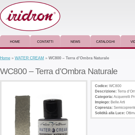
HOME
CONTATTI
NEWS
CATALOGHI
VI
Home
»
WATER CREAM
»
WC800 – Terra d’Ombra Naturale
WC800 – Terra d’Ombra Naturale
Codice:
WC800
Descrizione
:
Terra d’Om
Categoria:
Acquerelli Pr
Impiego
:
Belle Arti
Coprenza:
Semicoprent
Solidità alla Luce:
Ottim