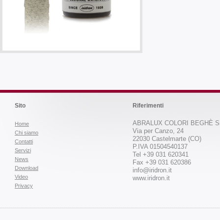
Sito
Riferimenti
ABRALUX COLORI BEGHÈ Sr
Home
Via per Canzo, 24
Chi siamo
22030 Castelmarte (CO)
Contatti
P.IVA 01504540137
Servizi
Tel +39 031 620341
News
Fax +39 031 620386
Download
info@iridron.it
Video
www.iridron.it
Privacy