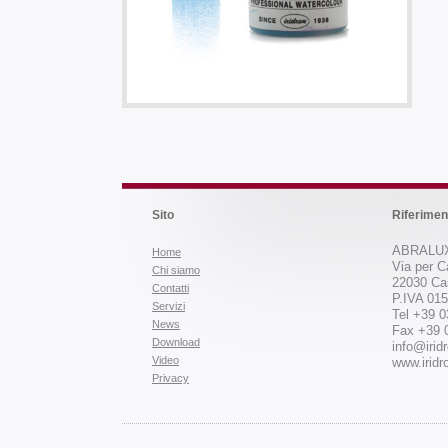
Sito
Riferimen
ABRALUX
Home
Via per C
Chi siamo
22030 Ca
Contatti
P.IVA 01
Servizi
Tel +39 
News
Fax +39 
Download
info@iridr
Video
www.iridro
Privacy