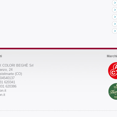
ti
Marchi
 COLORI BEGHÈ Srl
anzo, 24
stelmarte (CO)
504540137
031 620341
031 620386
on.it
n.it