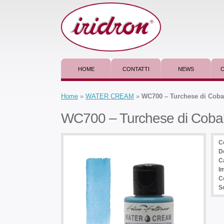
HOME
CONTATTI
NEWS
C
Home
»
WATER CREAM
»
WC700 – Turchese di Coba
WC700 – Turchese di Cobal
C
D
C
I
C
So