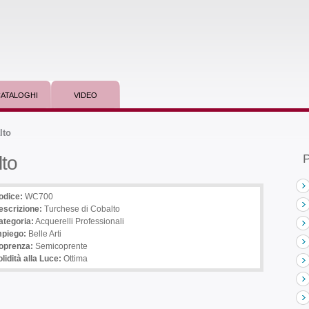
ATALOGHI
VIDEO
lto
P
to
odice:
WC700
escrizione
:
Turchese di Cobalto
ategoria:
Acquerelli Professionali
mpiego
:
Belle Arti
oprenza:
Semicoprente
lidità alla Luce:
Ottima