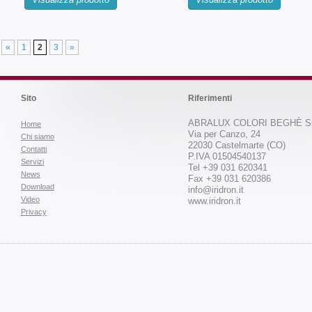
«
1
2
3
»
Sito
Riferimenti
ABRALUX COLORI BEGHÈ Sr
Home
Via per Canzo, 24
Chi siamo
22030 Castelmarte (CO)
Contatti
P.IVA 01504540137
Servizi
Tel +39 031 620341
News
Fax +39 031 620386
Download
info@iridron.it
Video
www.iridron.it
Privacy