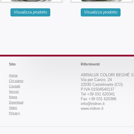
Visualizza prodotto
Visualizza prodotto
Sito
Riferimenti
ABRALUX COLORI BEGHÈ Sr
Home
Via per Canzo, 24
Chi siamo
22030 Castelmarte (CO)
Contatti
P.IVA 01504540137
Servizi
Tel +39 031 620341
News
Fax +39 031 620386
Download
info@iridron.it
Video
www.iridron.it
Privacy