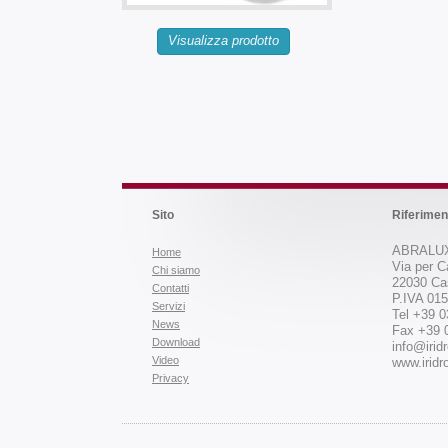
Visualizza prodotto
Sito
Riferimen
ABRALUX
Home
Via per C
Chi siamo
22030 Ca
Contatti
P.IVA 01
Servizi
Tel +39 
News
Fax +39 
Download
info@iridr
Video
www.iridro
Privacy