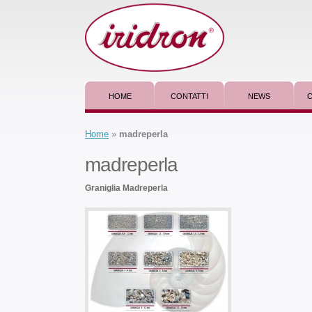
HOME
CONTATTI
NEWS
C
Home
»
madreperla
madreperla
Graniglia Madreperla