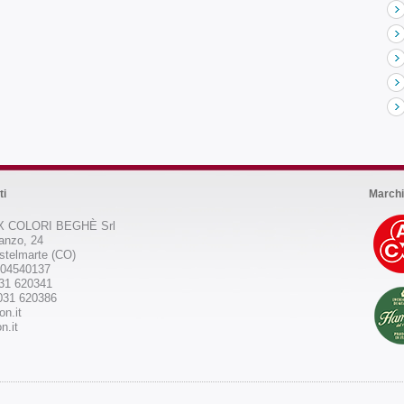
ti
Marchi
 COLORI BEGHÈ Srl
anzo, 24
stelmarte (CO)
504540137
031 620341
031 620386
on.it
n.it