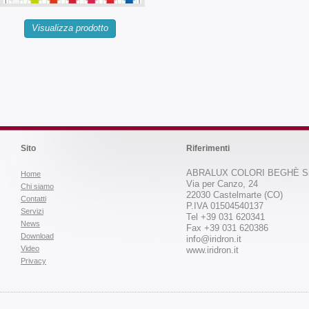
Visualizza prodotto
Sito
Riferimenti
ABRALUX COLORI BEGHÈ Sr
Home
Via per Canzo, 24
Chi siamo
22030 Castelmarte (CO)
Contatti
P.IVA 01504540137
Servizi
Tel +39 031 620341
News
Fax +39 031 620386
Download
info@iridron.it
Video
www.iridron.it
Privacy