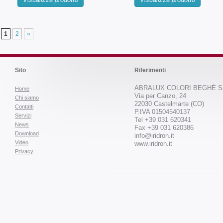
1
2
»
Sito
Riferimenti
ABRALUX COLORI BEGHÈ Sr
Home
Via per Canzo, 24
Chi siamo
22030 Castelmarte (CO)
Contatti
P.IVA 01504540137
Servizi
Tel +39 031 620341
News
Fax +39 031 620386
Download
info@iridron.it
Video
www.iridron.it
Privacy