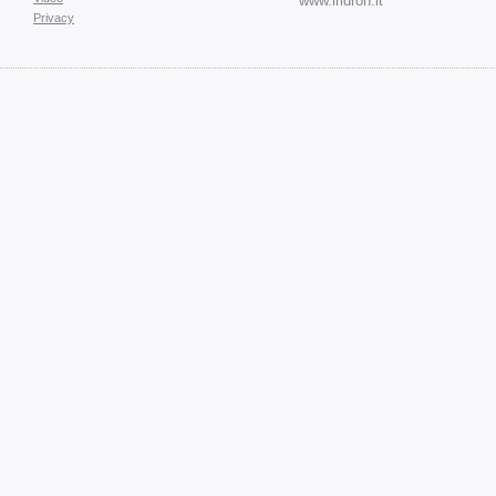
www.iridron.it
Privacy