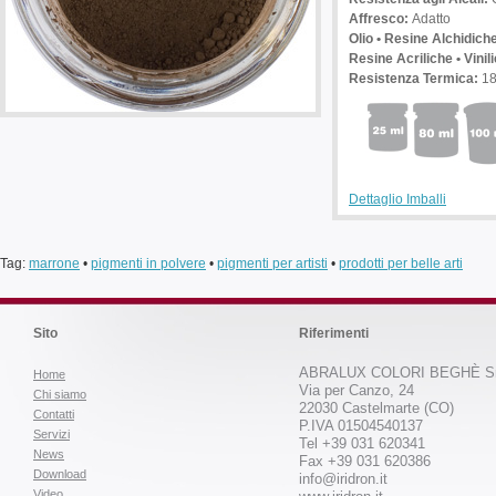
Affresco:
Adatto
Olio • Resine Alchidich
Resine Acriliche • Vinil
Resistenza Termica:
1
Dettaglio Imballi
Tag:
marrone
•
pigmenti in polvere
•
pigmenti per artisti
•
prodotti per belle arti
Sito
Riferimenti
ABRALUX COLORI BEGHÈ Sr
Home
Via per Canzo, 24
Chi siamo
22030 Castelmarte (CO)
Contatti
P.IVA 01504540137
Servizi
Tel +39 031 620341
News
Fax +39 031 620386
Download
info@iridron.it
Video