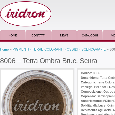
HOME
CONTATTI
NEWS
CATALOGHI
VI
Home
»
PIGMENTI - TERRE COLORANTI - OSSIDI - SCENOGRAFIE
»
800
8006 – Terra Ombra Bruc. Scura
Codice:
8006
Descrizione
:
Terra Ombr
Categoria:
Terre Coloran
Impiego
:
Belle Arti • Res
Composizione:
Ossido 
Coprenza:
Semicoprent
Assorbimento d’Olio (%
Solidità alla Luce:
Ottim
Resistenza agli Acidi:
M
Resistenza agli Alcali:
O