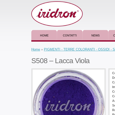
HOME
CONTATTI
NEWS
C
Home
»
PIGMENTI - TERRE COLORANTI - OSSIDI -
S508 – Lacca Viola
C
D
C
I
C
C
A
So
R
Re