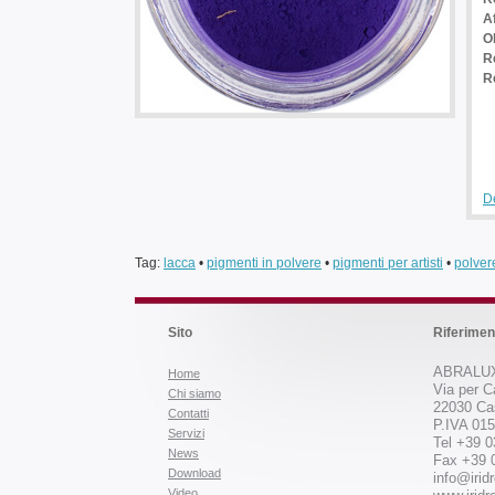
A
O
Re
R
De
Tag:
lacca
•
pigmenti in polvere
•
pigmenti per artisti
•
polver
Sito
Riferimen
ABRALUX
Home
Via per C
Chi siamo
22030 Ca
Contatti
P.IVA 01
Servizi
Tel +39 
News
Fax +39 
Download
info@iridr
Video