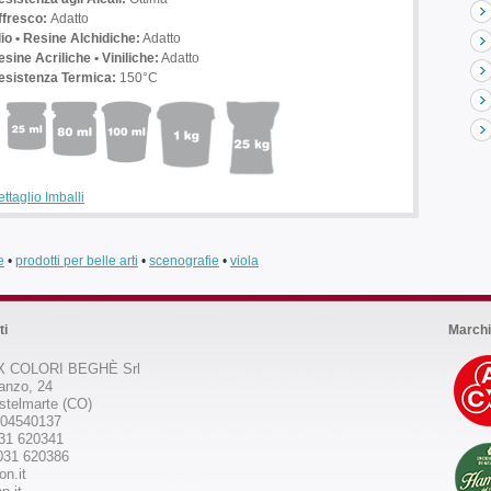
ffresco:
Adatto
lio • Resine Alchidiche:
Adatto
sine Acriliche • Viniliche:
Adatto
esistenza Termica:
150°C
ttaglio Imballi
e
•
prodotti per belle arti
•
scenografie
•
viola
ti
Marchi
 COLORI BEGHÈ Srl
anzo, 24
stelmarte (CO)
504540137
031 620341
031 620386
on.it