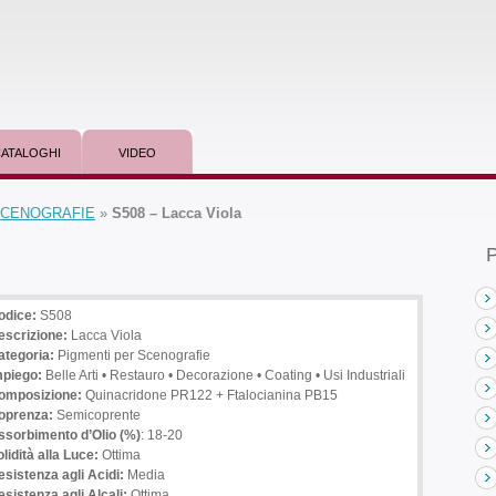
ATALOGHI
VIDEO
 SCENOGRAFIE
»
S508 – Lacca Viola
P
odice:
S508
escrizione
:
Lacca Viola
ategoria:
Pigmenti per Scenografie
mpiego
:
Belle Arti • Restauro • Decorazione • Coating • Usi Industriali
omposizione:
Quinacridone PR122 + Ftalocianina PB15
oprenza:
Semicoprente
ssorbimento d’Olio (%)
: 18-20
lidità alla Luce:
Ottima
esistenza agli Acidi:
Media
sistenza agli Alcali:
Ottima