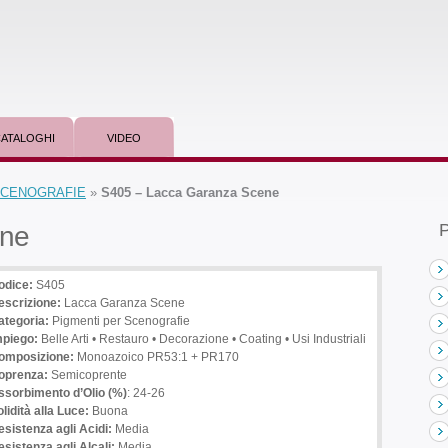
ATALOGHI
VIDEO
 SCENOGRAFIE
»
S405 – Lacca Garanza Scene
P
ene
odice:
S405
escrizione
:
Lacca Garanza Scene
ategoria:
Pigmenti per Scenografie
mpiego
:
Belle Arti • Restauro • Decorazione • Coating • Usi Industriali
omposizione:
Monoazoico PR53:1 + PR170
oprenza:
Semicoprente
ssorbimento d’Olio (%)
: 24-26
lidità alla Luce:
Buona
esistenza agli Acidi:
Media
sistenza agli Alcali:
Media