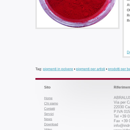
A
O
Re
R
De
Tag:
pigmenti in polvere
•
pigmenti per artisti
•
prodotti per be
Sito
Riferimen
ABRALUX
Home
Via per C
Chi siamo
22030 Ca
Contatti
P.IVA 01
Servizi
Tel +39 
News
Fax +39 
Download
info@iridr
Video