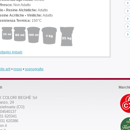
ffresco:
Non Adatto
lio • Resine Alchidiche:
Adatto
sine Acriliche • Viniliche:
Adatto
esistenza Termica:
150°C
ttaglio Imballi
lle arti
•
rosso
•
scenografie
ti
Marchi
 COLORI BEGHÈ Srl
anzo, 24
stelmarte (CO)
504540137
031 620341
031 620386
on.it