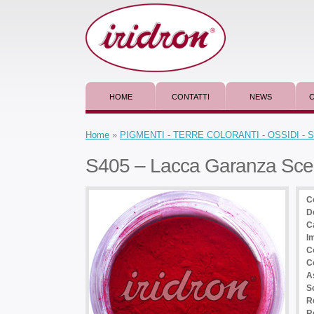
HOME
CONTATTI
NEWS
C
Home
»
PIGMENTI - TERRE COLORANTI - OSSIDI -
S405 – Lacca Garanza Sc
C
D
C
I
C
C
A
So
R
Re