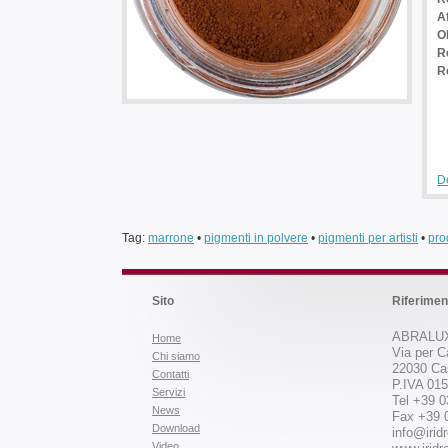
A
O
Re
R
De
Tag:
marrone
•
pigmenti in polvere
•
pigmenti per artisti
•
prod
Sito
Riferimen
ABRALUX
Home
Via per C
Chi siamo
22030 Ca
Contatti
P.IVA 01
Servizi
Tel +39 
News
Fax +39 
Download
info@iridr
Video