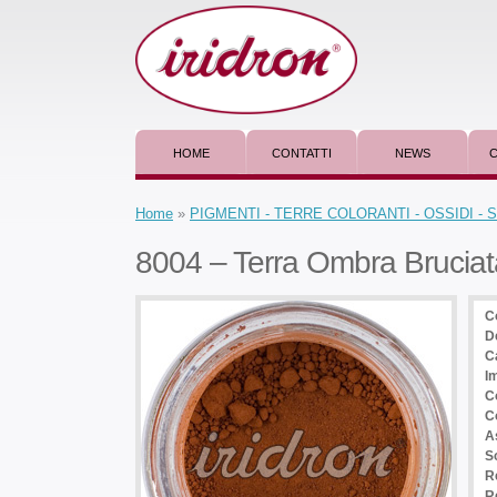
HOME
CONTATTI
NEWS
C
Home
»
PIGMENTI - TERRE COLORANTI - OSSIDI -
8004 – Terra Ombra Bruciat
C
D
C
I
C
C
A
So
R
Re