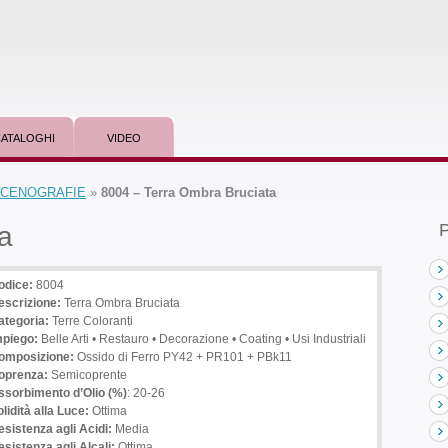
ATALOGHI
VIDEO
 SCENOGRAFIE
»
8004 – Terra Ombra Bruciata
P
a
odice:
8004
escrizione
:
Terra Ombra Bruciata
ategoria:
Terre Coloranti
mpiego
:
Belle Arti • Restauro • Decorazione • Coating • Usi Industriali
omposizione:
Ossido di Ferro PY42 + PR101 + PBk11
oprenza:
Semicoprente
ssorbimento d’Olio (%)
: 20-26
lidità alla Luce:
Ottima
esistenza agli Acidi:
Media
sistenza agli Alcali:
Ottima