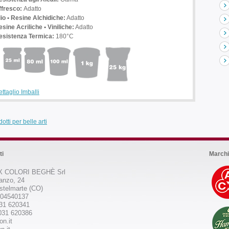
ffresco:
Adatto
lio • Resine Alchidiche:
Adatto
sine Acriliche • Viniliche:
Adatto
esistenza Termica:
180°C
ttaglio Imballi
otti per belle arti
ti
Marchi
 COLORI BEGHÈ Srl
anzo, 24
stelmarte (CO)
504540137
031 620341
031 620386
on.it