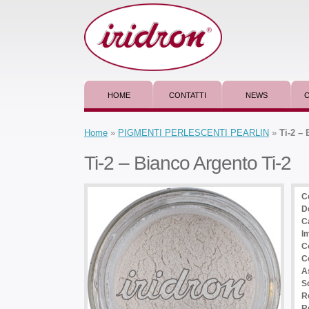
HOME
CONTATTI
NEWS
C
Home
»
PIGMENTI PERLESCENTI PEARLIN
»
Ti-2 –
Ti-2 – Bianco Argento Ti-2
C
D
C
I
C
C
A
So
R
Re