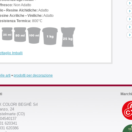
ffresco:
Non Adatto
lio • Resine Alchidiche:
Adatto
sine Acriliche • Viniliche:
Adatto
esistenza Termica:
800°C
ttaglio Imballi
lle arti
•
prodotti per decorazione
ti
Marchi
 COLORI BEGHÈ Srl
anzo, 24
stelmarte (CO)
504540137
031 620341
031 620386