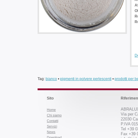
A
O
Re
R
De
Tag:
bianco
•
pigmenti in polvere perlescenti
•
prodotti per be
Sito
Riferimen
ABRALUX
Home
Via per C
Chi siamo
22030 Ca
Contatti
P.IVA 01
Servizi
Tel +39 
News
Fax +39 
Download