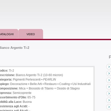
ATALOGHI
VIDEO
 Bianco Argento Ti-2
P
odice:
Ti-2
escrizione
:
Bianco Argento Ti-2 (10-60 micron)
ategoria:
Pigmenti Perlescenti •
PEARLIN
mpiego
:
Decorazione • Belle Arti • Restauro • Coating • Usi Industriali
omposizione:
Mica + Biossido di Titanio + Ossido di Stagno
oprenza:
Semicoprente
ssorbimento d’Olio
: 65-75
lidità alla Luce:
Buona
esistenza agli Acidi:
-
sistenza agli Alcali: -