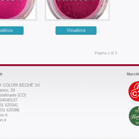
ualizza
Visualizza
Pagina 1 di 3
ti
Marchi
 COLORI BEGHÈ Srl
anzo, 24
stelmarte (CO)
504540137
031 620341
031 620386
on.it
n.it