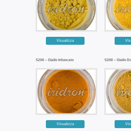
Visualizza
Vis
S206 – Giallo Infuocato
S208 – Giallo D
Visualizza
Vis