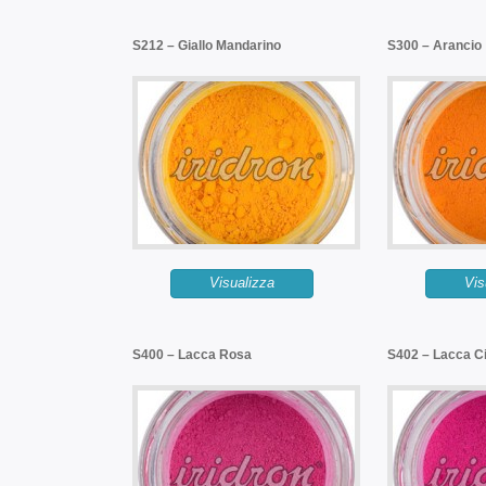
S212 – Giallo Mandarino
S300 – Arancio
Visualizza
Vis
S400 – Lacca Rosa
S402 – Lacca C