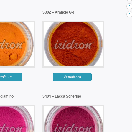
S302 – Arancio GR
ualizza
Visualizza
iclamino
S404 – Lacca Solferino