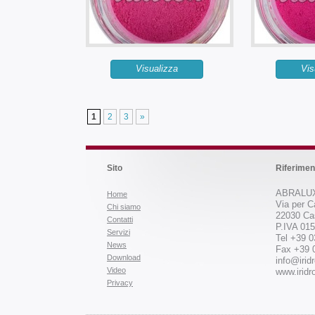
Visualizza
Vis
1
2
3
»
Sito
Riferimen
ABRALUX
Home
Via per C
Chi siamo
22030 Ca
Contatti
P.IVA 01
Servizi
Tel +39 
News
Fax +39 
Download
info@iridr
Video
www.iridro
Privacy