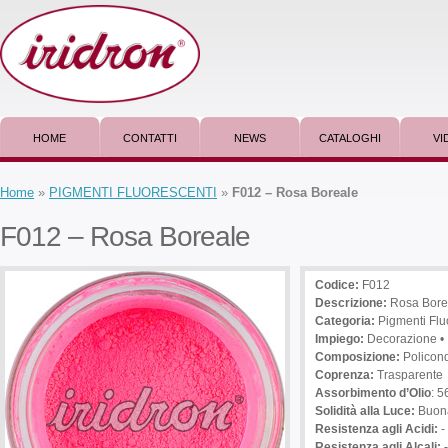
HOME
CONTATTI
NEWS
CATALOGHI
VI
Home
»
PIGMENTI FLUORESCENTI
»
F012 – Rosa Boreale
F012 – Rosa Boreale
Codice:
F012
Descrizione
:
Rosa Bore
Categoria:
Pigmenti Flu
Impiego
:
Decorazione • Be
Composizione:
Policond
Coprenza:
Trasparente
Assorbimento d’Olio
: 5
Solidità alla Luce:
Buon
Resistenza agli Acidi:
-
Resistenza agli Alcali: -