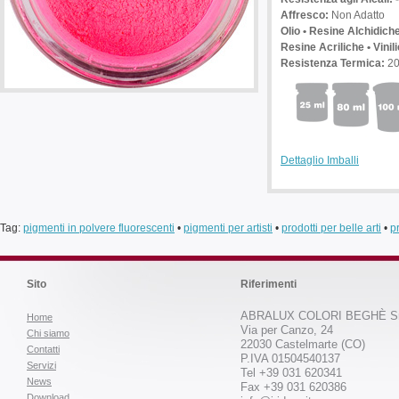
Affresco:
Non Adatto
Olio • Resine Alchidich
Resine Acriliche • Vinil
Resistenza Termica:
2
Dettaglio Imballi
Tag:
pigmenti in polvere fluorescenti
•
pigmenti per artisti
•
prodotti per belle arti
•
p
Sito
Riferimenti
ABRALUX COLORI BEGHÈ Sr
Home
Via per Canzo, 24
Chi siamo
22030 Castelmarte (CO)
Contatti
P.IVA 01504540137
Servizi
Tel +39 031 620341
News
Fax +39 031 620386
Download