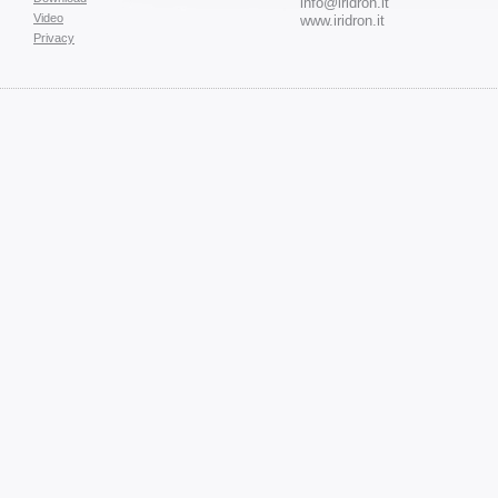
info@iridron.it
Video
www.iridron.it
Privacy