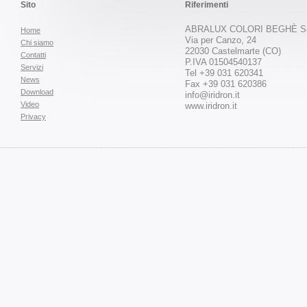
Sito
Riferimenti
ABRALUX COLORI BEGHÈ Sr
Home
Via per Canzo, 24
Chi siamo
22030 Castelmarte (CO)
Contatti
P.IVA 01504540137
Servizi
Tel +39 031 620341
News
Fax +39 031 620386
Download
info@iridron.it
Video
www.iridron.it
Privacy