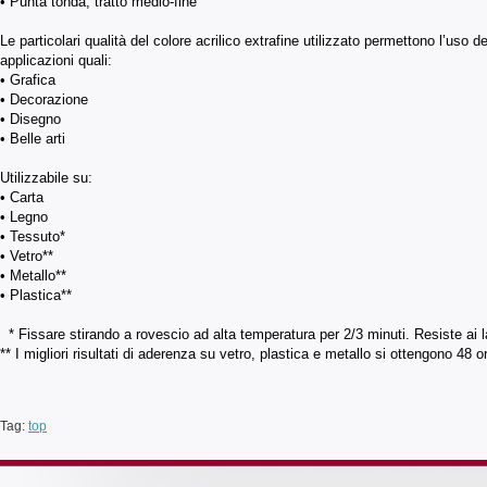
• Punta tonda, tratto medio-fine
Le particolari qualità del colore acrilico extrafine utilizzato permettono l’uso d
applicazioni quali:
• Grafica
• Decorazione
• Disegno
• Belle arti
Utilizzabile su:
• Carta
• Legno
• Tessuto*
• Vetro**
• Metallo**
• Plastica**
* Fissare stirando a rovescio ad alta temperatura per 2/3 minuti. Resiste ai l
** I migliori risultati di aderenza su vetro, plastica e metallo si ottengono 48 
Tag:
top