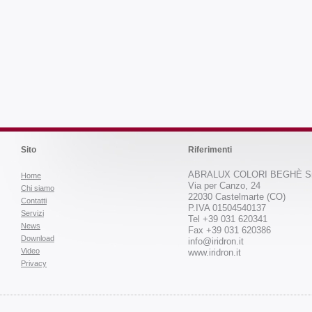
Sito
Riferimenti
ABRALUX COLORI BEGHÈ Sr
Home
Via per Canzo, 24
Chi siamo
22030 Castelmarte (CO)
Contatti
P.IVA 01504540137
Servizi
Tel +39 031 620341
News
Fax +39 031 620386
Download
info@iridron.it
Video
www.iridron.it
Privacy