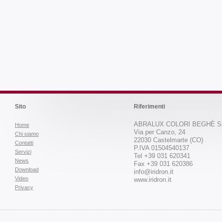
Sito
Riferimenti
ABRALUX COLORI BEGHÈ Sr
Home
Via per Canzo, 24
Chi siamo
22030 Castelmarte (CO)
Contatti
P.IVA 01504540137
Servizi
Tel +39 031 620341
News
Fax +39 031 620386
Download
info@iridron.it
Video
www.iridron.it
Privacy