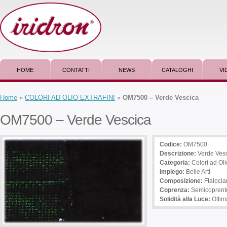
HOME
CONTATTI
NEWS
CATALOGHI
VI
Home
»
COLORI AD OLIO EXTRAFINI
»
OM7500 – Verde Vescica
OM7500 – Verde Vescica
Codice:
OM7500
Descrizione
:
Verde Ves
Categoria:
Colori ad Olio
Impiego
:
Belle Arti
Composizione:
Ftalocia
Coprenza:
Semicoprent
Solidità alla Luce:
Ottim