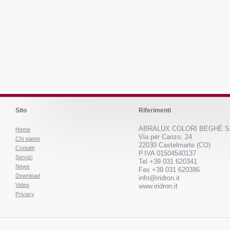
Sito
Riferimenti
ABRALUX COLORI BEGHÈ Sr
Home
Via per Canzo, 24
Chi siamo
22030 Castelmarte (CO)
Contatti
P.IVA 01504540137
Servizi
Tel +39 031 620341
News
Fax +39 031 620386
Download
info@iridron.it
Video
www.iridron.it
Privacy