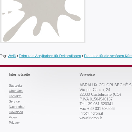
Tag:
Weiß
•
Extra-rein Acrylfarben für Dekorationen
•
Produkte für die schönen Kün
Internetseite
Verweise
ABRALUX COLORI BEGHÈ Sr
Startseite
Via per Canzo, 24
Über Uns
22030 Castelmarte (CO)
Kontakte
P.IVA 01504540137
Service
Tel +39 031 620341
Nachrichte
Fax +39 031 620386
Download
info@iridron.it
Video
www.iridron.it
Privacy