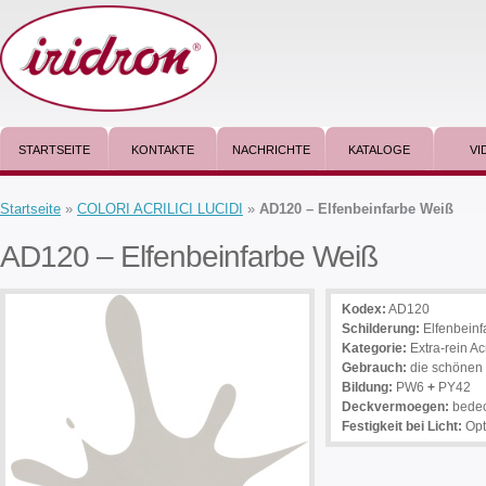
STARTSEITE
KONTAKTE
NACHRICHTE
KATALOGE
VI
Startseite
»
COLORI ACRILICI LUCIDI
»
AD120 – Elfenbeinfarbe Weiß
AD120 – Elfenbeinfarbe Weiß
Kodex:
AD120
Schilderung
:
Elfenbeinf
Kategorie:
Extra-rein Ac
Gebrauch
:
die schönen 
Bildung:
PW6
+
PY42
Deckvermoegen:
bede
Festigkeit bei Licht:
Op