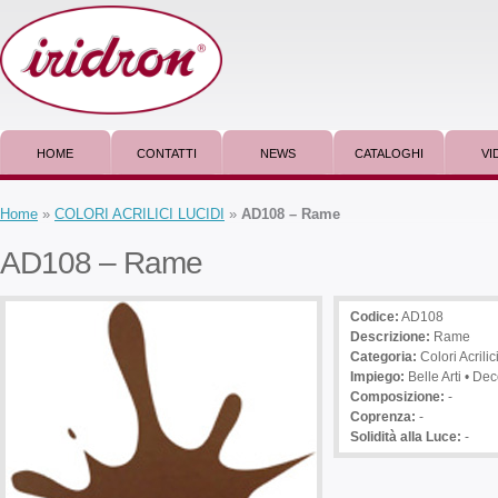
HOME
CONTATTI
NEWS
CATALOGHI
VI
Home
»
COLORI ACRILICI LUCIDI
»
AD108 – Rame
AD108 – Rame
Codice:
AD108
Descrizione
:
Rame
Categoria:
Colori Acrili
Impiego
:
Belle Arti • De
Composizione:
-
Coprenza:
-
Solidità alla Luce:
-