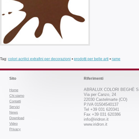
Tag:
colori acrilici extrafini per decorazioni
•
prodotti per belle arti
•
rame
Sito
Riferimenti
ABRALUX COLORI BEGHÈ Sr
Home
Via per Canzo, 24
Chi siamo
22030 Castelmarte (CO)
Contatti
P.IVA 01504540137
Servizi
Tel +39 031 620341
News
Fax +39 031 620386
Download
info@iridron.it
Video
www.iridron.it
Privacy