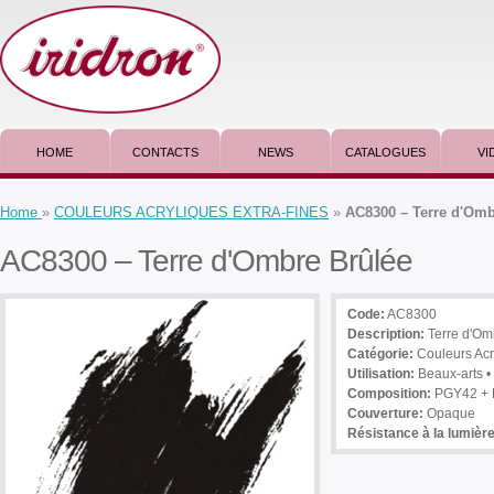
HOME
CONTACTS
NEWS
CATALOGUES
VI
Home
»
COULEURS ACRYLIQUES EXTRA-FINES
»
AC8300 – Terre d'Omb
AC8300 – Terre d'Ombre Brûlée
Code:
AC8300
Description
:
Terre d'Om
Catégorie:
Couleurs Acry
Utilisation
:
Beaux-arts • 
Composition:
PGY42 + 
Couverture:
Opaque
Résistance à la lumière