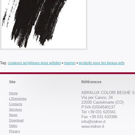
Tag:
couleurs acryliques pour artistes
•
marron
•
produits pour les beaux-arts
Site
Références
ABRALUX COLORI BEGHÈ Sr
Home
Via per Canzo, 24
L'Entreprise
22030 Castelmarte (CO)
Contacts
P.IVA 01504540137
Services
Tel +39 031 620341
News
Fax +39 031 620386
Download
info@iridron.it
Vidéo
www.iridron.it
Privacy