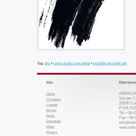
Tag:
blu
•
colori acrilici per artisti
•
prodotti per belle arti
Sito
Riferimen
ABRALUX
Home
Via per C
Chi siamo
22030 Ca
Contatti
P.IVA 01
Servizi
Tel +39 
News
Fax +39 
Download
info@iridr
Video
www.iridro
Privacy