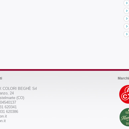
ti
Marchi
 COLORI BEGHÈ Srl
anzo, 24
stelmarte (CO)
504540137
031 620341
031 620386
on.it
n.it