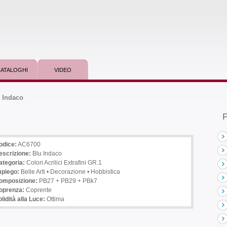
ATALOGHI
VIDEO
 Indaco
P
odice:
AC6700
escrizione
:
Blu Indaco
ategoria:
Colori Acrilici Extrafini GR.1
mpiego
:
Belle Arti • Decorazione • Hobbistica
omposizione:
PB27 + PB29 + PBk7
oprenza:
Coprente
lidità alla Luce:
Ottima