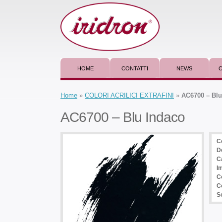
HOME
CONTATTI
NEWS
C
Home
»
COLORI ACRILICI EXTRAFINI
»
AC6700 – Blu
AC6700 – Blu Indaco
C
D
C
I
C
C
So