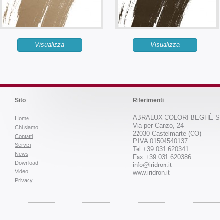
Visualizza
Visualizza
Sito
Riferimenti
ABRALUX COLORI BEGHÈ Sr
Home
Via per Canzo, 24
Chi siamo
22030 Castelmarte (CO)
Contatti
P.IVA 01504540137
Servizi
Tel +39 031 620341
News
Fax +39 031 620386
Download
info@iridron.it
Video
www.iridron.it
Privacy