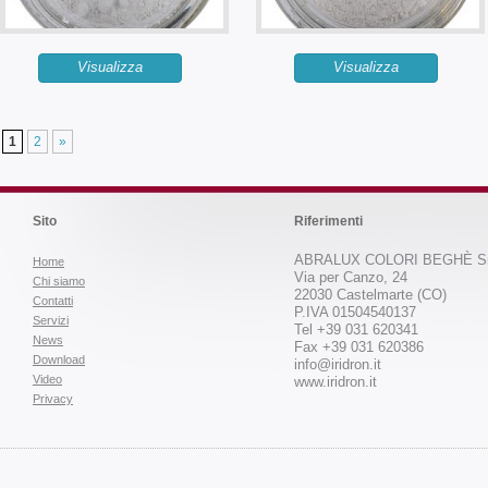
Visualizza
Visualizza
1
2
»
Sito
Riferimenti
ABRALUX COLORI BEGHÈ Sr
Home
Via per Canzo, 24
Chi siamo
22030 Castelmarte (CO)
Contatti
P.IVA 01504540137
Servizi
Tel +39 031 620341
News
Fax +39 031 620386
Download
info@iridron.it
Video
www.iridron.it
Privacy